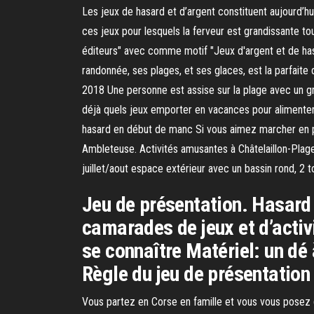
Les jeux de hasard et d’argent constituent aujourd’h
ces jeux pour lesquels la ferveur est grandissante t
éditeurs" avec comme motif "Jeux d'argent et de hasa
randonnée, ses plages, et ses glaces, est la parfaite
2018 Une personne est assise sur la plage avec un gra
déjà quels jeux emporter en vacances pour alimenter 
hasard en début de manc Si vous aimez marcher en pl
Ambleteuse. Activités amusantes à Châtelaillon-Plage
juillet/aout espace extérieur avec un bassin rond, 2 
Jeu de présentation. Hasard
camarades de jeux et d’activi
se connaître Matériel: un dé 
Règle du jeu de présentation
Vous partez en Corse en famille et vous vous posez de