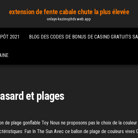
extension de fente cabale chute la plus élevée
onlayn-kazinophdv.web.app
PÔT 2021
BLOG DES CODES DE BONUS DE CASINO GRATUITS S
AINE
asard et plages
 de plage gonflable Toy Nous ne proposons pas le choix de la couleur et
istiques: Fun In The Sun Avec ce ballon de plage de couleurs vives Gran