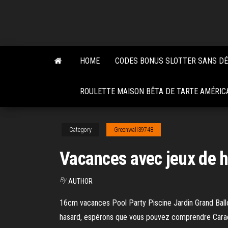
Skip
to
the
content
HOME
CODES BONUS SLOTTER SANS DÉ
ROULETTE MAISON BÊTA DE TARTE AMÉRIC
Category
Greenwall39748
Vacances avec jeux de h
By
AUTHOR
16cm vacances Pool Party Piscine Jardin Grand Ballon
hasard, espérons que vous pouvez comprendre Caractér