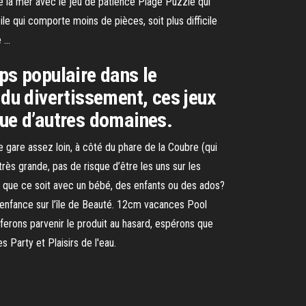
e la mer avec le jeu de patience Plage Puzzle qui
le qui comporte moins de pièces, soit plus difficile
e …
ps populaire dans le
 du divertissement, ces jeux
que d’autres domaines.
gare assez loin, à côté du phare de la Coubre (qui
 très grande, pas de risque d’être les uns sur les
re, que ce soit avec un bébé, des enfants ou des ados?
n enfance sur l’île de Beauté. 12cm vacances Pool
 ferons parvenir le produit au hasard, espérons que
 Party et Plaisirs de l'eau.